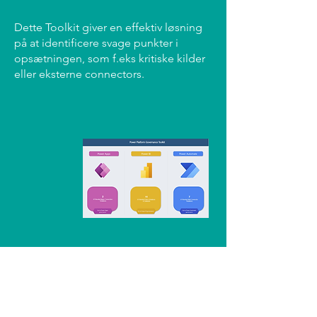
Dette Toolkit giver en effektiv løsning
på at identificere svage punkter i
opsætningen, som f.eks kritiske kilder
eller eksterne connectors.
Skriv eller ring til
os